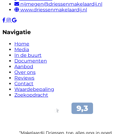
nijmegen@driessenmakelaardij.nl
www.driessenmakelaardij.nl
Navigatie
Home
Media
In de buurt
Documenten
Aanbod
Over ons
Reviews
Contact
Waardebepaling
Zoekopdracht
“Makelaardij Driessen, top, alles gng in goed